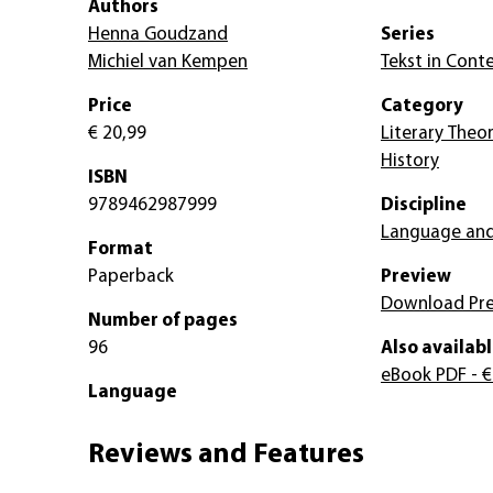
Authors
Henna Goudzand
Series
Michiel van Kempen
Tekst in Cont
Price
Category
€ 20,99
Literary Theor
History
ISBN
9789462987999
Discipline
Language and
Format
Paperback
Preview
Download Pr
Number of pages
96
Also availabl
eBook PDF
- €
Language
Reviews and Features