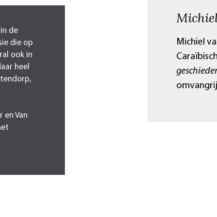
Michie
in de
Michiel v
sie die op
al ook in
Caraïbisc
daar heel
geschieden
stendorp,
omvangrij
r en Van
het