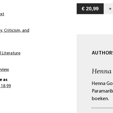
€ 20,99
ext
y, Criticism, and
AUTHOR
 Literature
Henna
eview
e as
Henna Gou
 18,99
Paramarib
boeken.