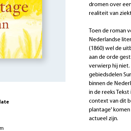
dromen over een
realiteit van zie
Toen de roman ve
Nederlandse liter
(1860) wel de ui
aan de orde geste
verwierp hij niet
gebiedsdelen Sur
binnen de Nederl
in de reeks Tekst
context van dit be
date
plantage' komen 
actueel zijn.
cm