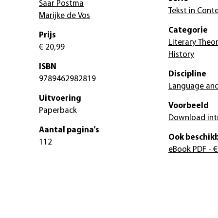
Saar Postma
Tekst in Cont
Marijke de Vos
Categorie
Prijs
Literary Theor
€ 20,99
History
ISBN
Discipline
9789462982819
Language and
Uitvoering
Voorbeeld
Paperback
Download int
Aantal pagina's
Ook beschikb
112
eBook PDF
- €