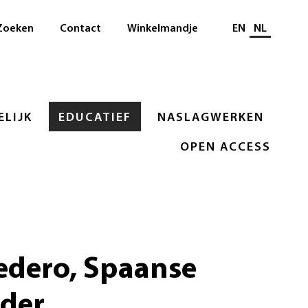
Selecteer taal
Zoeken
Contact
Winkelmandje
EN
NL
LIJK
EDUCATIEF
NASLAGWERKEN
OPEN ACCESS
edero, Spaanse
der