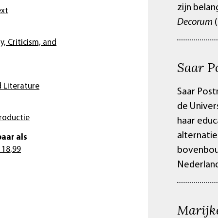
zijn belan
ext
Decorum
(
y, Criticism, and
Saar P
 Literature
Saar Post
de Univer
roductie
haar educ
alternati
aar als
 18,99
bovenbouw
Nederland
Marijk