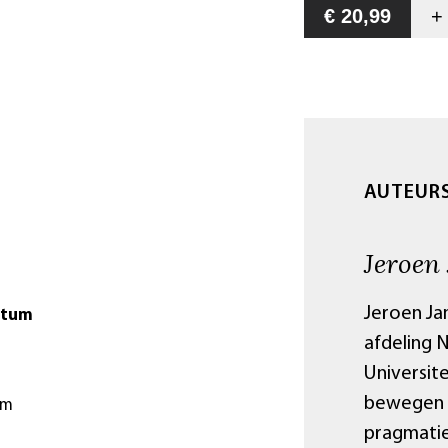
€ 20,99
AUTEUR
Jeroen
Jeroen Ja
atum
afdeling 
Universit
bewegen z
cm
pragmatiek