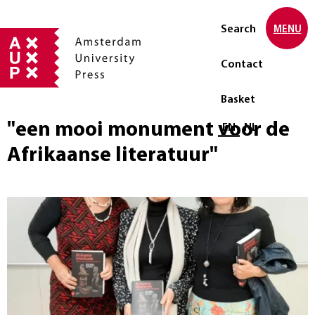
Search
MENU
Contact
Basket
"een mooi monument voor de
Select language
EN
NL
Afrikaanse literatuur"