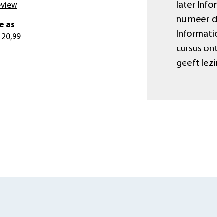
later Inf
eview
nu meer da
e as
Informatic
 20,99
cursus on
geeft lez