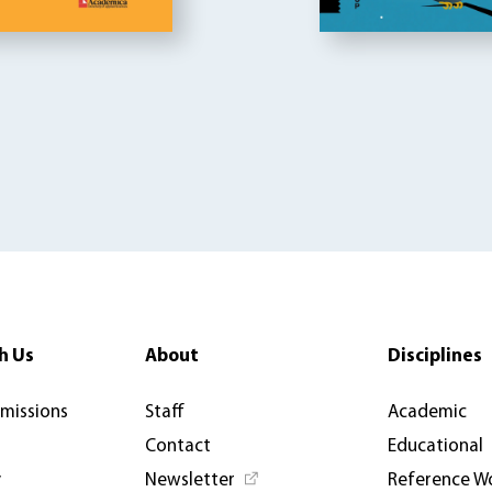
h Us
About
Disciplines
rmissions
Staff
Academic
Contact
Educational
y
Newsletter
Reference W