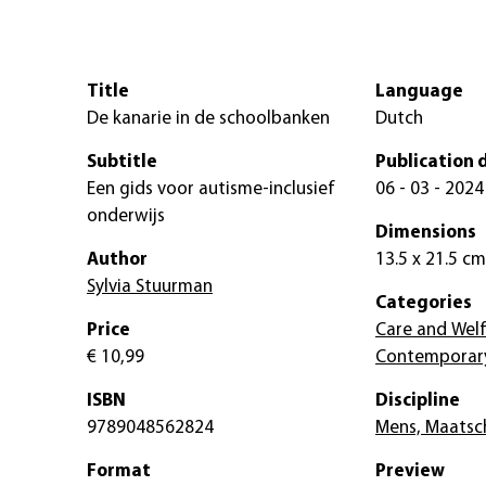
Title
Language
De kanarie in de schoolbanken
Dutch
Subtitle
Publication 
Een gids voor autisme-inclusief
06 - 03 - 2024
onderwijs
Dimensions
Author
13.5 x 21.5 cm
Sylvia Stuurman
Categories
Price
Care and Wel
€ 10,99
Contemporary
ISBN
Discipline
9789048562824
Mens, Maatsch
Format
Preview