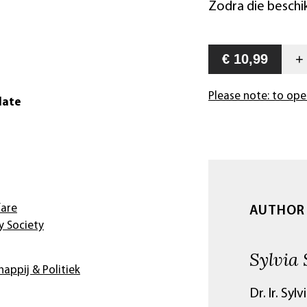
Zodra die beschik
€ 10,99
Please note: to ope
date
fare
AUTHOR
 Society
Sylvia
appij & Politiek
Dr. Ir. Sy