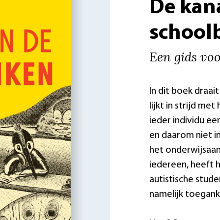
De kana
school
Een gids voo
In dit boek draai
lijkt in strijd me
ieder individu e
en daarom niet i
het onderwijsaan
iedereen, heeft h
autistische stud
namelijk toeganke