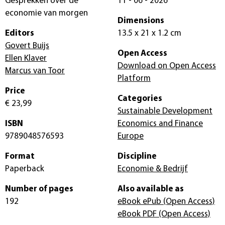
Gesprekken over de
11 - 06 - 2026
economie van morgen
Dimensions
Editors
13.5 x 21 x 1.2 cm
Govert Buijs
Open Access
Ellen Klaver
Download on Open Access
Marcus van Toor
Platform
Price
Categories
€ 23,99
Sustainable Development
ISBN
Economics and Finance
9789048576593
Europe
Format
Discipline
Paperback
Economie & Bedrijf
Number of pages
Also available as
192
eBook ePub
(Open Access)
eBook PDF
(Open Access)