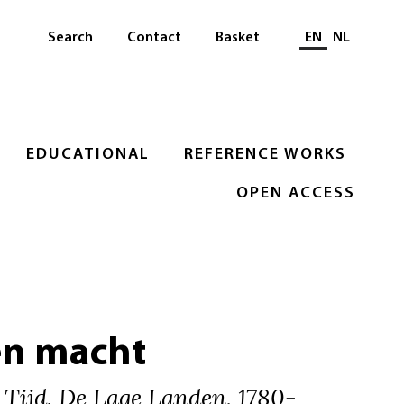
Select languag
Search
Contact
Basket
EN
NL
EDUCATIONAL
REFERENCE WORKS
OPEN ACCESS
en macht
Tijd. De Lage Landen, 1780-