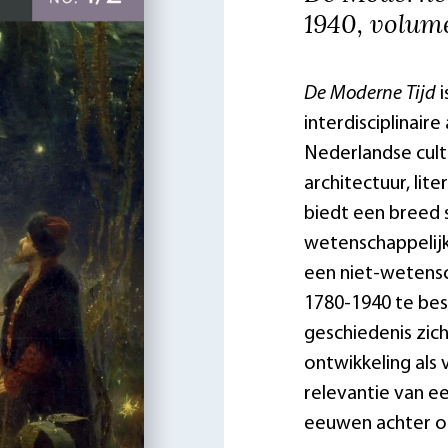
1940, volum
De Moderne Tijd
i
interdisciplinai
Nederlandse cultu
architectuur, lite
biedt een breed 
wetenschappelijke
een niet-wetensc
1780-1940 te best
geschiedenis zi
ontwikkeling als
relevantie van e
eeuwen achter ons