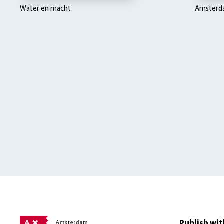
Water en macht
Amsterda
Publish wit