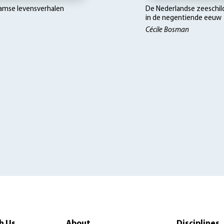
mse levensverhalen
De Nederlandse zeeschil
in de negentiende eeuw
Cécile Bosman
h Us
About
Disciplines