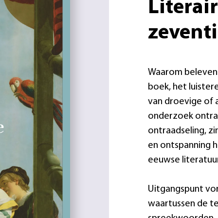
Literai
zevent
Waarom beleven 
boek, het luister
van droevige of 
onderzoek ontraf
ontraadseling, zi
en ontspanning h
eeuwse literatu
Uitgangspunt vor
waartussen de te