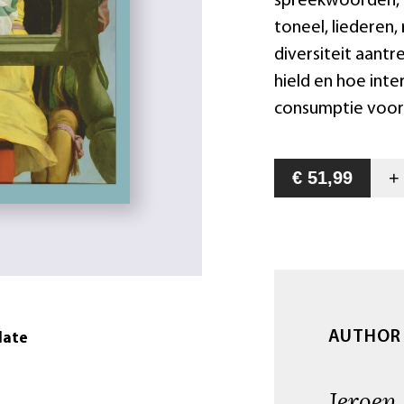
spreekwoorden, 
toneel, liederen
diversiteit aantr
hield en hoe int
consumptie voor 
€ 51,99
AUTHOR
date
Jeroen