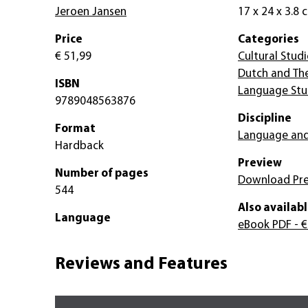
Jeroen Jansen
17 x 24 x 3.8 
Price
Categories
€ 51,99
Cultural Studi
Dutch and Th
ISBN
Language Stu
9789048563876
Discipline
Format
Language and
Hardback
Preview
Number of pages
Download Pr
544
Also availabl
Language
eBook PDF
- €
Reviews and Features