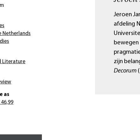
cm
Jeroen Ja
afdeling 
es
Universit
e Netherlands
dies
bewegen z
pragmatiek
zijn belan
 Literature
Decorum
(
eview
e as
 46,99