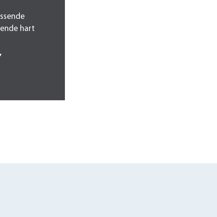
assende
pende hart
,