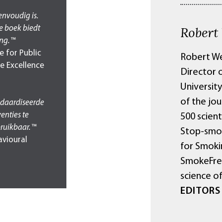
nvoudig is.
Robert
de boek biedt
ing.™
e for Public
Robert We
re Excellence
Director 
University
of the jo
andaardiseerde
enties te
500 scien
bruikbaar.™
Stop-smok
avioural
for Smokin
SmokeFree
science o
EDITORS