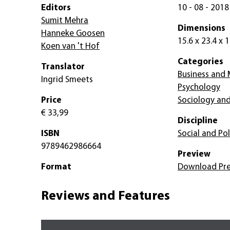
Editors
10 - 08 - 2018
Sumit Mehra
Dimensions
Hanneke Goosen
15.6 x 23.4 x 
Koen van 't Hof
Categories
Translator
Business and
Ingrid Smeets
Psychology
Price
Sociology and
€ 33,99
Discipline
ISBN
Social and Pol
9789462986664
Preview
Format
Download Pr
Reviews and Features