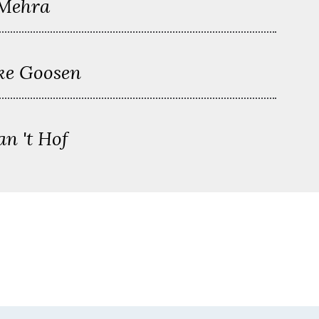
Mehra
ke Goosen
n 't Hof