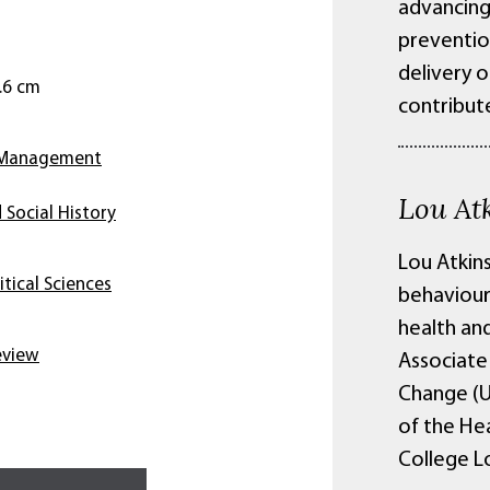
advancing 
preventio
delivery o
1.6 cm
contribute
 Management
Lou At
 Social History
Lou Atkins
itical Sciences
behaviour
health and
eview
Associate
Change (U
of the He
College L