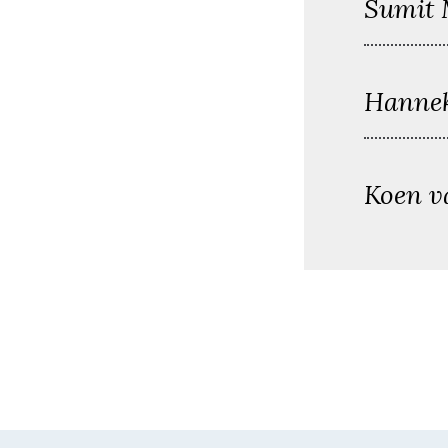
Sumit 
Hanne
Koen va