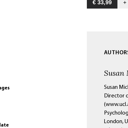
€ 33,99
AUTHOR
Susan 
Susan Mic
ages
Director 
(www.ucl.
Psycholog
London, U
date