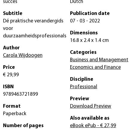
succes
Dutch
Subtitle
Publication date
Dé praktische verandergids
07 - 03 - 2022
voor
Dimensions
duurzaamheidsprofessionals
16.8 x 2.4 x 1.4 cm
Author
Categories
Carola Wijdoogen
Business and Management
Price
Economics and Finance
€ 29,99
Discipline
ISBN
Professional
9789463721899
Preview
Format
Download Preview
Paperback
Also available as
Number of pages
eBook ePub
- € 27,99