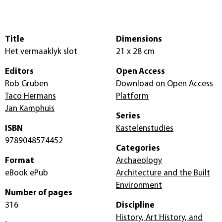
Title
Dimensions
Het vermaaklyk slot
21 x 28 cm
Editors
Open Access
Rob Gruben
Download on Open Access
Taco Hermans
Platform
Jan Kamphuis
Series
ISBN
Kastelenstudies
9789048574452
Categories
Format
Archaeology
eBook ePub
Architecture and the Built
Environment
Number of pages
316
Discipline
History, Art History, and