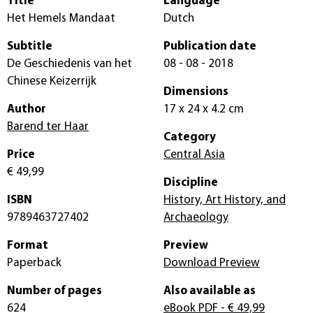
Title
Language
Het Hemels Mandaat
Dutch
Subtitle
Publication date
De Geschiedenis van het
08 - 08 - 2018
Chinese Keizerrijk
Dimensions
Author
17 x 24 x 4.2 cm
Barend ter Haar
Category
Price
Central Asia
€ 49,99
Discipline
ISBN
History, Art History, and
9789463727402
Archaeology
Format
Preview
Paperback
Download Preview
Number of pages
Also available as
624
eBook PDF
- € 49,99