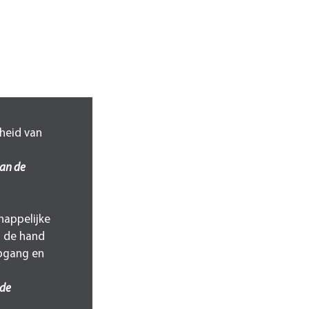
heid van
van de
happelijke
n de hand
epgang en
 de