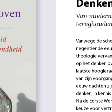
Denken
Van moderne
terughoude
Vanwege de schei
negentiende eeuw
theologie vervan
op het denken ov
laatste hooglera
van zijn voorgan
eeuw dachten zij 
denken, in kennis
Na de Eerste Wer
keuze voor vertr