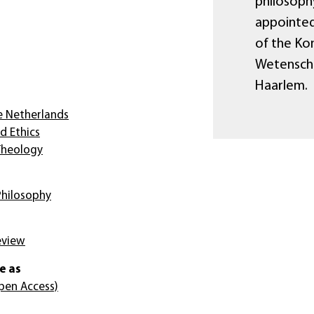
philosophy
appointed
of the Ko
Wetenscha
Haarlem.
e Netherlands
d Ethics
Theology
Philosophy
eview
e as
pen Access)