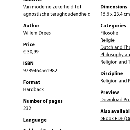
Van moderne zekerheid tot
Dimensions
agnostische terughoudendheid
15.6 x 23.4 cm
Author
Categories
Willem Drees
Filosofie
Religie
Price
Dutch and Th
€ 30,99
Philosophy an
Religion and 
ISBN
9789464561982
Discipline
Religion and 
Format
Hardback
Preview
Download Pr
Number of pages
232
Also availabl
eBook PDF
(O
Language