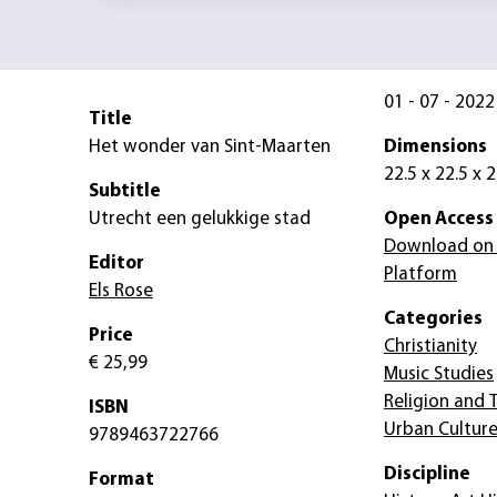
01 - 07 - 2022
Title
Het wonder van Sint-Maarten
Dimensions
22.5 x 22.5 x 
Subtitle
Utrecht een gelukkige stad
Open Access
Download on
Editor
Platform
Els Rose
Categories
Price
Christianity
€ 25,99
Music Studies
Religion and 
ISBN
Urban Cultur
9789463722766
Discipline
Format