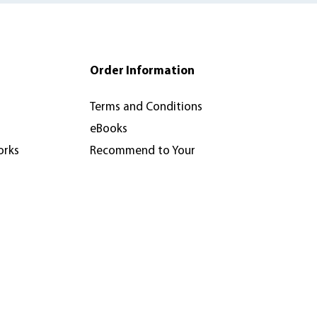
Order Information
Terms and Conditions
eBooks
orks
Recommend to Your
Library
Review & Inspection Copy
Policy
nferences