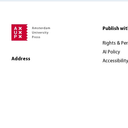
Publish wit
Rights & Pe
AI Policy
Address
Accessibilit
Amsterdam University Press
Nieuwe Prinsengracht 89
1018 VR Amsterdam
The Netherlands