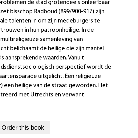
problemen de stad grotendeels onleefbaar
d zet bisschop Radboud (899/900-917) zijn
kale talenten in om zijn medeburgers te
rtrouwen in hun patroonheilige. In de
 multireligieuze samenleving van
ht belichaamt de heilige die zijn mantel
ds aansprekende waarden. Vanuit
odsdienstsociologisch perspectief wordt de
artensparade uitgelicht. Een religieuze
w) een heilige van de straat geworden. Het
lustreerd met Utrechts en verwant
+
Order this
book