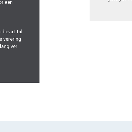
or een
n bevat tal
e verering
lang ver