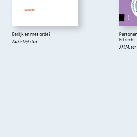
Eerlijk en met orde?
Personen
Erfrecht
Auke Dijkstra
J.H.M. te