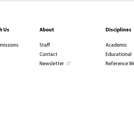
h Us
About
Disciplines
rmissions
Staff
Academic
Contact
Educational
y
Newsletter
Reference W
News & Articles
Open Access
AUP USA and Germany
Catalogues
Privacy Policy
Events & Co