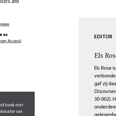
istory, and
eview
e as
EDITOR
pen Access)
Els Ros
Els Rose i
verbonden
gaf zij da
Discourses
30-002). 
end boek met
onderdeel
mbinatie van
gelegenhe