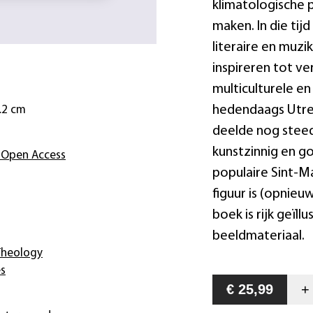
klimatologische 
maken. In die tij
literaire en muzi
inspireren tot ve
multiculturele en
hedendaags Utrec
2.2 cm
deelde nog stee
kunstzinnig en g
 Open Access
populaire Sint-Ma
figuur is (opnieu
boek is rijk geïl
beeldmateriaal.
Theology
es
€ 25,99